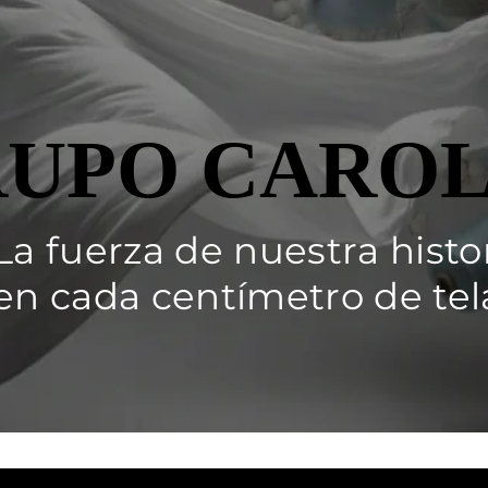
UPO CAROL
UPO CAROL
La fuerza de nuestra histo
en cada centímetro de tel