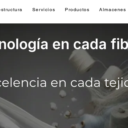
estructura
Servicios
Productos
Almacenes
nología en cada fi
elencia en cada teji